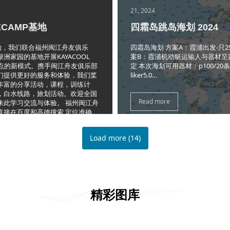
21, 2024
ECAMP基地
四霜岛跳岛海划 2024
开始，我们联合福州闽江舟友俱乐
四霜岛海划 方案A：霞浦出发-只2
洲家园的基地开展KAYACOOL
案B：霞浦机动艇运输人与器材至
P聚点的新模式。携手闽江舟友俱乐部
定 本次海划可用器材：p100/20
们提供更好的服务和体验，我们桨
liker5.0…
丰富的分享活动，课程，训练计
，白水线路，旅划活动。欢迎全国
Read more
来此学习交流与体验。 福州闽江舟
直接在百度和高德搜索,定位准确。
许多玩水的俱乐部，不要走错了。
Load more
(
14
)
精彩图库