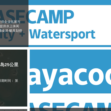
提供企业拓展与
伴提供水上休闲
浦金泽-艇库划得
礵岛25公里
排期时间： 第