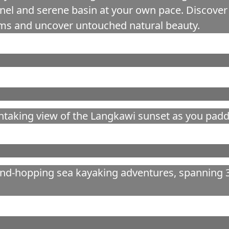
el and serene basin at your own pace. Discover 
eams and uncover untouched natural beauty.
htaking view of the Langkawi sunset as you paddl
and-hopping sea kayaking adventures, spanning 3 